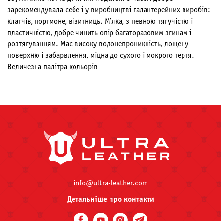
зарекомендувала себе і у виробництві галантерейних виробів:
клатчів, портмоне, візитниць. М’яка, з певною тягучістю і
пластичністю, добре чинить опір багаторазовим згинам і
розтягуванням. Має високу водонепроникність, лощену
поверхню і забарвлення, міцна до сухого і мокрого тертя.
Величезна палітра кольорів
info@ultra-leather.com
Детальніше про контакти