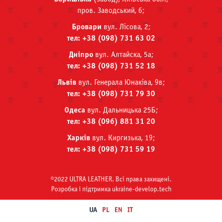
пров. Заводський, 6;
Бровари
вул. Лісова, 2;
тел: +38 (098) 731 63 02
Дніпро
вул. Алтайска, 5а;
тел: +38 (098) 731 52 18
Львів
вул. Генерала Юнаківа, 9в;
тел: +38 (098) 731 79 30
Одеса
вул. Дальницька 25Б;
тел: +38 (096) 881 31 20
Харків
вул. Киргизька, 19;
тел: +38 (098) 731 59 19
©2022 ULTRA LEATHER. Всі права захищені.
Розробка i пiдтримка ukraine-develop.tech
UA
PL
EN
IT