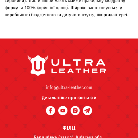
сировини). Листи шкіри мають майже правильну квадратну
форму та 100% корисної площі. Широко застосовується у
виробництві бюджетного та дитячого взуття, шкіргалантереї.
info@ultra-leather.com
Детальніше про контакти
ФІЛІЇ
Баришівка
(завод), Київська обл.,