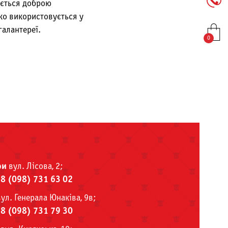
ується доброю
ко використовується у
галантереї.
0
ри
вул. Лісова, 2;
38 (098) 731 63 02
ул. Генерала Юнаківа, 9в;
38 (098) 731 79 30