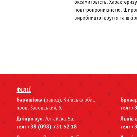
оксамитовість. Характериз
повітропроникністю. Широ
виробництві взуття та шкір
ФІЛІЇ
Баришівка
(завод), Київська обл.,
Брова
пров. Заводський, 6;
тел: +
Дніпро
вул. Алтайска, 5а;
Львів
в
тел: +38 (098) 731 52 18
тел: +