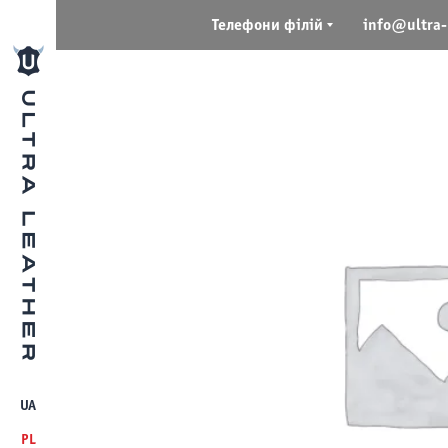
Телефони філій
info@ultra-
UA
PL