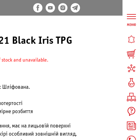
МЕНЮ
1 Black Iris TPG
f stock and unavailable.
: Шліфована.
потертості
мірне розбиття
ння, має на лицьовій поверхні
кірі особливий зовнішній вигляд,