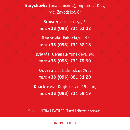
Baryshevka
(una conceria), regione di Kiev,
viс. Zavodskoi, 6;
Brovary
via. Lesnaya, 2;
тел: +38 (098) 731 63 02
Dnepr
via. Rabociaya, 19;
тел: +38 (098) 731 52 18
Lviv
via. Generale Yunakieva, 9v;
тел: +38 (098) 731 79 30
Odessa
via. Dalnitskay, 25b;
тел: +38 (096) 881 31 20
Kharkiv
via. Kirghizistan, 19 anni;
тел: +38 (098) 731 59 19
©2022 ULTRA LEATHER. Tutti i diritti riservati.
UA
PL
EN
IT