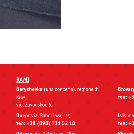
RAMI
Baryshevka
(una conceria), regione di
Brovar
Kiev,
тел: +
viс. Zavodskoi, 6;
Dnepr
via. Rabociaya, 19;
Lviv
via
тел: +38 (098) 731 52 18
тел: +