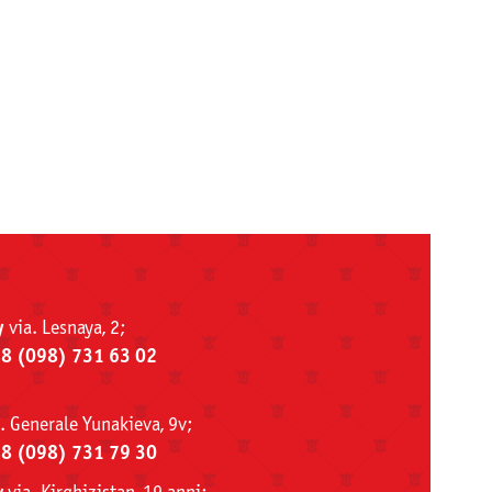
y
via. Lesnaya, 2;
38 (098) 731 63 02
. Generale Yunakieva, 9v;
38 (098) 731 79 30