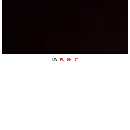
UA
PL
EN
IT
Шкіру оптом краще купувати
саме у нас і ось чому
Натуральна теляча шкіра – матеріал, який завжди в моді
і не втрачає попиту з часом. На нашому сайті можна