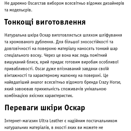
Не даремно Oscarстав вибором всесвітньо відомих дизайнерів
та модельєрів.
Тонкощі виготовлення
Натуральна шкіра Оскар виготовляється шляхом шліфування
та хромованого дублення. Для більшої зносостійкості та
довговічності на поверхню матеріалу наносять тонкий шар
спеціального воску. Через це вона має ледь помітний
вишуканий блиск, ярий придає готовим виробам особливої
привабливості. Oscar дуже впізнаваний завдяки своїй
вінтажності та характерному малюнку на поверхні. Це
найвдаліший аналог всесвітньо відомого бренда Crazy Horse,
який завоював прихильність споживачів унікальною
комбінацією якісних характеристик.
Переваги шкіри Оскар
Інтернет-магазин Ultra Leather є надійним постачальником
натуральних матеріалів, в якості яких ви можете не