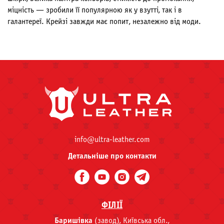
міцність — зробили її популярною як у взутті, так і в
галантереї. Крейзі завжди має попит, незалежно від моди.
info@ultra-leather.com
Детальніше про контакти
ФІЛІЇ
Баришівка
(завод), Київська обл.,