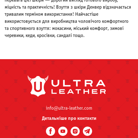
перевага цієї шкіри — дорогий вигляд готового виробу,
міцність та практичність! Взуття з шкіри Денвер відзначається
тривалим терміном використання! Найчастіше
використовується для виробництва чоловічого комфортного
та спортивного взуття: мокасини, міський комфорт, зимові
черевики, кеди, кросівки, сандалі тощо.
info@ultra-leather.com
Детальніше про контакти