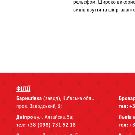
рельєфом. Широко використ
видів взуття та шкіргалант
ФІЛІЇ
Баришівка
(завод), Київська обл.,
Брова
пров. Заводський, 6;
тел: +
Дніпро
вул. Алтайска, 5а;
Львів
в
тел: +38 (098) 731 52 18
тел: +