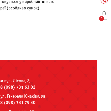
овується у виробництві всіх
ереї (особливо сумок).
0
ри
вул. Лісова, 2;
38 (098) 731 63 02
ул. Генерала Юнаківа, 9в;
38 (098) 731 79 30