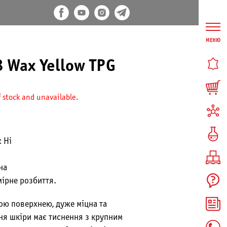
МЕНЮ
8 Wax Yellow TPG
f stock and unavailable.
 Ні
на
мірне розбиття.
ю поверхнею, дуже міцна та
ня шкіри має тиснення з крупним