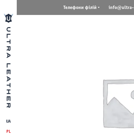
Телефони філій
info@ultra-
UA
PL