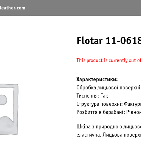
leather.com
Flotar 11-061
This product is currently out o
Характеристики:
Обробка лицьової поверхні:
Тиснення: Так
Структура поверхні: Фактур
Розбиття в барабані: Рівно
Шкіра з природною лицьово
еластична. Лицьова поверх