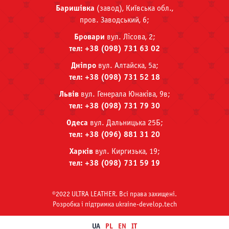
Баришівка
(завод), Київська обл.,
пров. Заводський, 6;
Бровари
вул. Лісова, 2;
тел: +38 (098) 731 63 02
Дніпро
вул. Алтайска, 5а;
тел: +38 (098) 731 52 18
Львів
вул. Генерала Юнаківа, 9в;
тел: +38 (098) 731 79 30
Одеса
вул. Дальницька 25Б;
тел: +38 (096) 881 31 20
Харків
вул. Киргизька, 19;
тел: +38 (098) 731 59 19
©2022 ULTRA LEATHER. Всі права захищені.
Розробка i пiдтримка ukraine-develop.tech
UA
PL
EN
IT