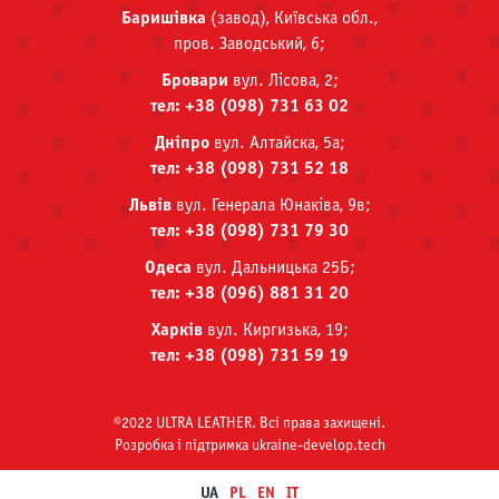
Баришівка
(завод), Київська обл.,
пров. Заводський, 6;
Бровари
вул. Лісова, 2;
тел: +38 (098) 731 63 02
Дніпро
вул. Алтайска, 5а;
тел: +38 (098) 731 52 18
Львів
вул. Генерала Юнаківа, 9в;
тел: +38 (098) 731 79 30
Одеса
вул. Дальницька 25Б;
тел: +38 (096) 881 31 20
Харків
вул. Киргизька, 19;
тел: +38 (098) 731 59 19
©2022 ULTRA LEATHER. Всі права захищені.
Розробка i пiдтримка ukraine-develop.tech
UA
PL
EN
IT