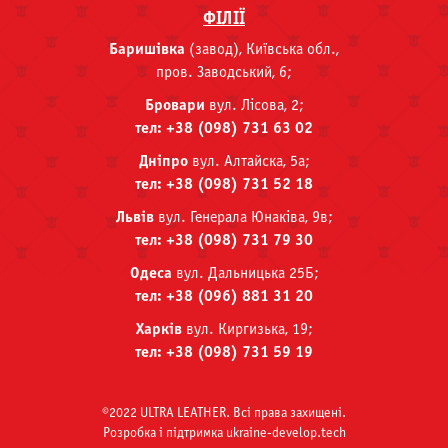
ФІЛІЇ
Баришівка
(завод), Київська обл.,
пров. Заводський, 6;
Бровари
вул. Лісова, 2;
тел: +38 (098) 731 63 02
Дніпро
вул. Алтайска, 5а;
тел: +38 (098) 731 52 18
Львів
вул. Генерала Юнаківа, 9в;
тел: +38 (098) 731 79 30
Одеса
вул. Дальницька 25Б;
тел: +38 (096) 881 31 20
Харків
вул. Киргизька, 19;
тел: +38 (098) 731 59 19
©2022 ULTRA LEATHER. Всі права захищені.
Розробка i пiдтримка ukraine-develop.tech