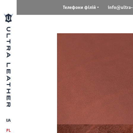
Телефони філій
info@ultra-
UA
PL