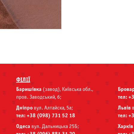
ФІЛІЇ
Баришівка
(завод), Київська обл.,
Брова
пров. Заводський, 6;
тел: +
Дніпро
вул. Алтайска, 5а;
Львів
в
тел: +38 (098) 731 52 18
тел: +
Одеса
вул. Дальницька 25Б;
Харків