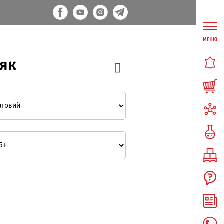
МЕНЮ
як